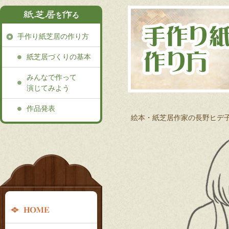
手作り紙芝居の作り方
紙芝居づくりの基本
みんなで作って
演じてみよう
作品発表
絵本・紙芝居作家の長野ヒデ
グ
ロ
ー
HOME
バ