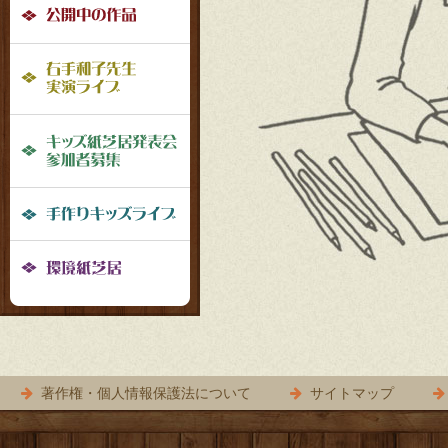
公開中の作品
ル
ナ
右手和子先生実演ライブ
ビ
ゲ
手作りキッズ紙芝居募集要項
ー
シ
手作りキッズライブ
ョ
環境紙芝居
ン
著作権・個人情報保護法について
サイトマップ